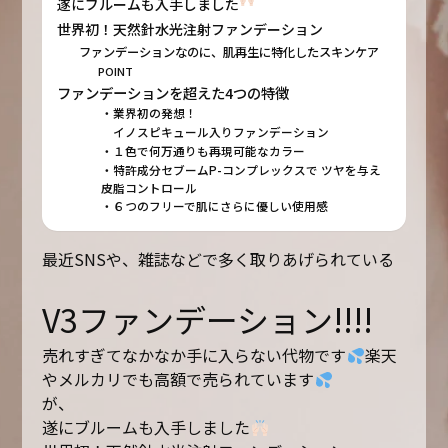
遂にブルームも入手しました
世界初！天然針水光注射ファンデーション
ファンデーションなのに、肌再生に特化したスキンケア
POINT
ファンデーションを超えた4つの特徴
・業界初の発想！
イノスピキュール入りファンデーション
・１色で何万通りも再現可能なカラー
・特許成分セブームP-コンプレックスで ツヤを与え
皮脂コントロール
・６つのフリーで肌にさらに優しい使用感
最近SNSや、雑誌などで多く取りあげられている
V3ファンデーション!!!!
売れすぎてなかなか手に入らない代物です
楽天
やメルカリでも高額で売られています
が、
遂にブルームも入手しました