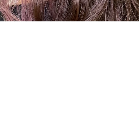
ーが流行ってました(^^)
オススメするのか
からです！