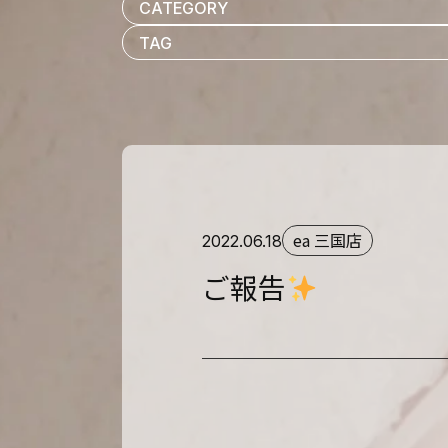
ea 三国店
2022.06.18
ご報告