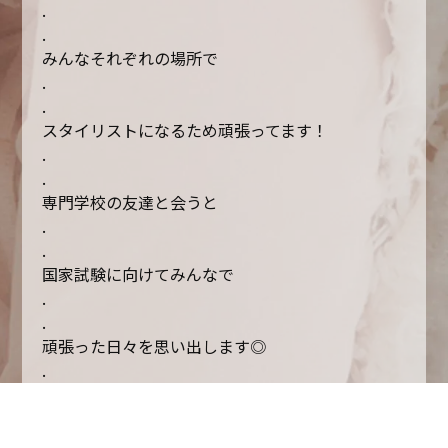
.
.
みんなそれぞれの場所で
.
.
スタイリストになるため頑張ってます！
.
.
専門学校の友達と会うと
.
.
国家試験に向けてみんなで
.
.
頑張った日々を思い出します◎
.
.
今はみんな別々の場所ですが
.