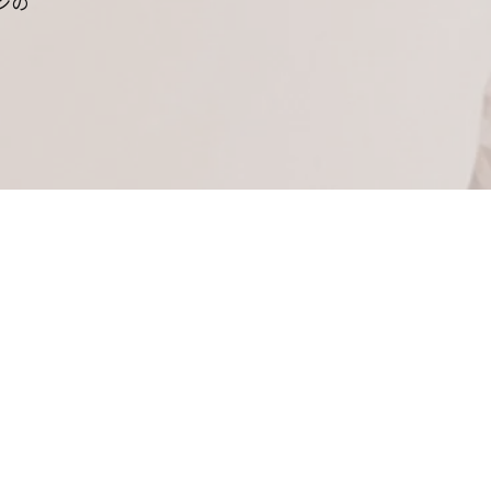
ンの
私達、人間にとって
います！