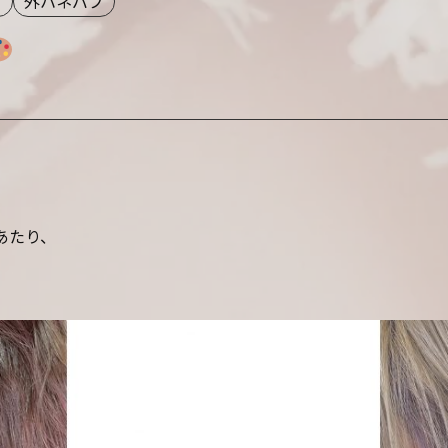
グ
外ハネバブ
あたり、