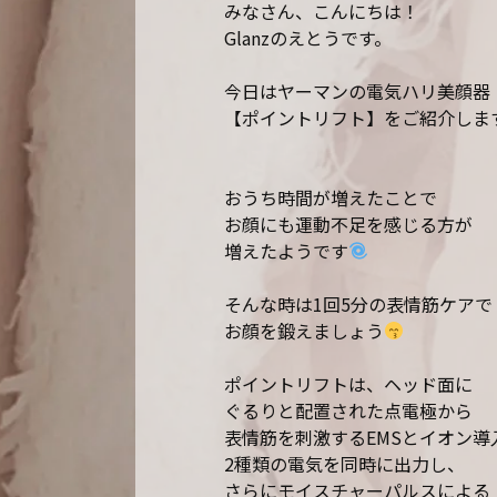
みなさん、こんにちは！
Glanz
のえとうです。
今日はヤーマンの電気ハリ美顔器
【ポイントリフト】をご紹介しま
おうち時間が増えたことで
お顔にも運動不足を感じる方が
増えたようです
そんな時は
1
回
5
分の表情筋ケアで
お顔を鍛えましょう
ポイントリフトは、ヘッド面に
ぐるりと配置された点電極から
表情筋を刺激する
EMS
とイオン導
2
種類の電気を同時に出力し、
さらにモイスチャーパルスによる