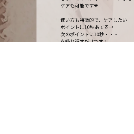
ケアも可能です
❤︎
使い方も特徴的で、ケアしたい
ポイントに
10
秒あてる
→
次のポイントに
10
秒・・・
を
繰り返すだけです！
簡単なのでテレビを見ながらや
シートマスク中のながらケアにも
ぴったりなんです
マスクを外す日が来る前に
お手入れを始めてみませんか？
話題のポイントリフトが
なんとブルーム
なら
10%off
の
¥52000→¥46800
で
購入できちゃいます！！