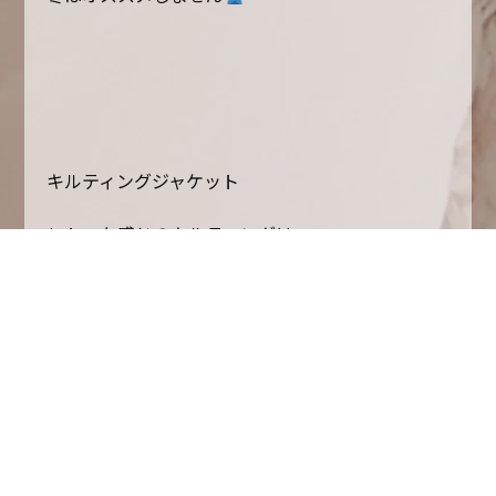
キルティングジャケット
レトロな感じのキルティングは
年代問わずオススメです！
若い女性の間でも流行ってるので
オシャレ度がグッと上がります