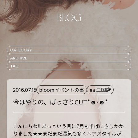
bloomイベントの事
ea 三国店
2016.07.15
今はやりの、ばっさりCUT*☻-☻*
こんにちわ‼︎ あっという間に7月も半ばにさしかか
りました★★まだまだ湿気も多くヘアスタイルが