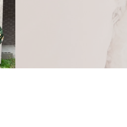
．
髪飾りなども可愛く、
レトロモダンでとってもオシャレに
着こなされていました
．
．
以上、三国店の合田でした◎