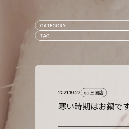
ea 三国店
2021.10.23
寒い時期はお鍋で