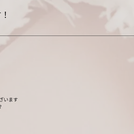
す！
ざいます
?