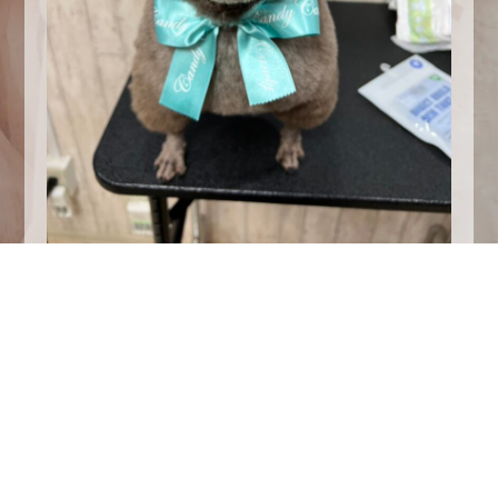
こんにちは〜！
三国店の板野ですっ！
今年から妹がトリマーになりました
私の家のワンチャンが羊カットしてて、、めちゃ
くちゃ可愛くないですか！？！？
コレ見て毎日癒されてます(◦ˉ ˘ ˉ◦)
皆さんの癒しは何ですか？？
三国店でお待ちしております