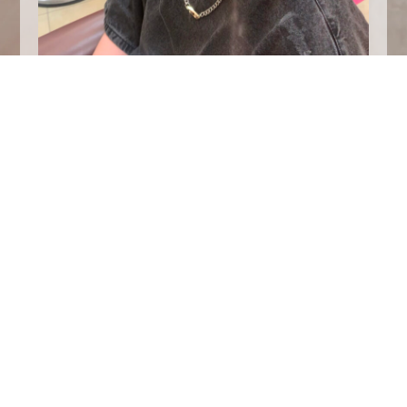
ででん！！
ツイスト×ホワイトメッシュ
激渋なスタイル作っちゃいました
食欲の秋
スポーツの秋
美容の秋
さ、綺麗にすっぞーー
kodaiでした