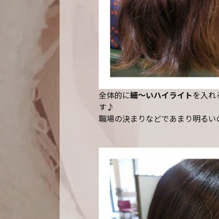
全体的に
細～いハイライト
を入れ
す♪
職場の決まりなどであまり明るい