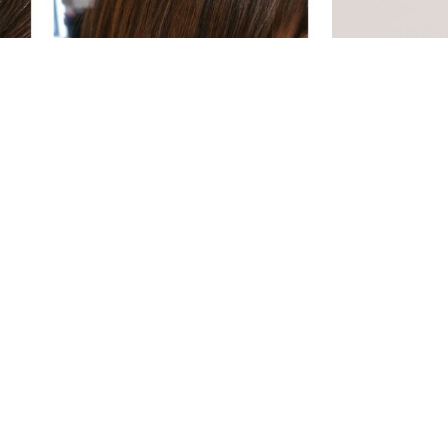
仕上がりです(*´ω｀*)