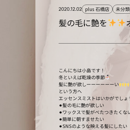
plus 石橋店
未分類
2020.12.02
髪の毛に艶を
こんにちは小島です！
冬といえば乾燥の季節
髪に艶が欲しーーーーーーい
という方へ
エッセンスミストはいかがでしょ
⚫︎髪の毛に艶が欲しい
⚫︎ワックスで髪がべたつきたくな
⚫︎簡単に朝すませたい
⚫︎SNSのような映える髪にしたい