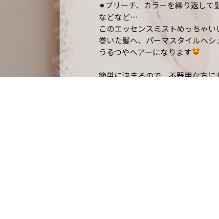
⚫︎ブリーチ、カラーを繰り返して
などなど…
このエッセンスミストめっちゃい
巻いた髪へ、パーマスタイルへシ
うるつやヘアーになります
簡単に決まるので、不器用な方に
加工アプリのおかげで容器が曲が
2860円で2ヶ月ほどは持ちます
他にも艶出るワックス、ヘアジェ
毛先だけは誰にも負けない！！と
感じたい方はスタッフまで笑笑