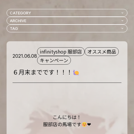
infinityshop 服部店
オススメ商品
2021.06.08
キャンペーン
６月末までです！！！
こんにちは！
服部店の馬場です
❤︎