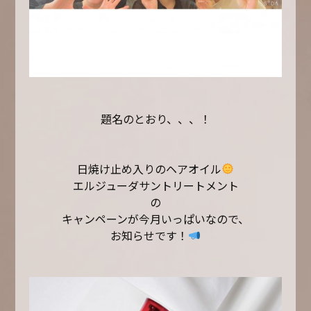
題名のとおり、、、！
日焼け止め入りのヘアオイル
エルジューダサントリートメント
の
キャンペーンが今月いっぱいなので、
お知らせです！