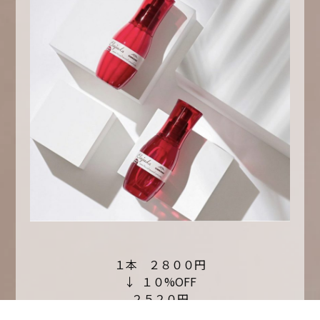
１本 ２８００円
↓ １０%OFF
２５２０円