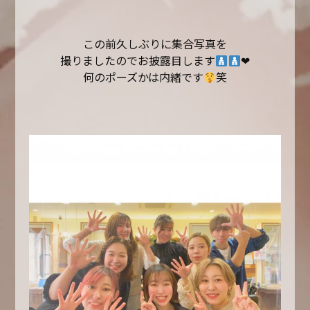
この前久しぶりに集合写真を
撮りましたのでお披露目します
❤︎
何のポーズかは内緒です
笑