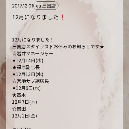
ea 三国店
2017.12.01
12月になりました
12月になりました！
三国店スタイリストお休みのお知らせです★
☆岩井マネージャー
⚫︎12月14日(木)
★福原副店長
⚫︎12月13日(水)
☆宮地サブ副店長
⚫︎12月6日(水)
★高木
12月7日(木)
☆吉田
12月1日(金)