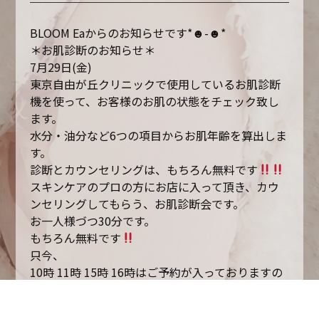
BLOOM Eaからのお知らせです*☻-☻*
＊お肌診断のお知らせ＊
7月29日(金)
東京自由が丘クリニックで使用しているお肌診断
機を使って、お客様のお肌の状態をチェック致し
ます。
水分・油分など6つの項目からお肌年齢を算出しま
す。
診断とカウンセリングは、もちろん無料です
スキンケアのプロの方にお店に入って頂き、カウ
ンセリングしてもらう、お肌診断会です。
お一人様づつ30分です。
もちろん無料です
只今、
10時 11時 15時 16時はご予約が入っておりますの
で、お時間はお電話でご確認下さい‼︎
御予約TEL