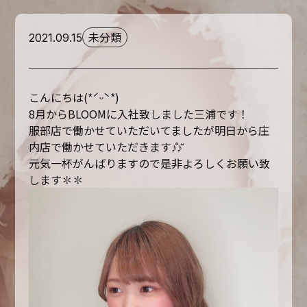
未分類
2021.09.15
こんにちは(*ˊᵕˋ*)
8月からBLOOMに入社致しました三浦です！
服部店で働かせていただいてましたが明日から庄
内店で働かせていただきます♪̊̈♪̆̈
元気一杯がんばりますので是非よろしくお願い致
します✽✽