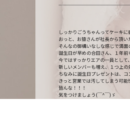
しっかりごうちゃんってケーキに
おっと、お猿さんが社長から頂いた
そんなの御構いなしな感じで満面
誕生日が早めの合田さん、１年前
今ではすっかりエアの一員として、
新しいメンバーも増え、１つ上の先
ちなみに誕生日プレゼントは、コ
きっと営業では汚してしまう可能
皆んな！！！
気をつけましょう(￣^￣)ゞ
以上、山が恋人、高木でした。