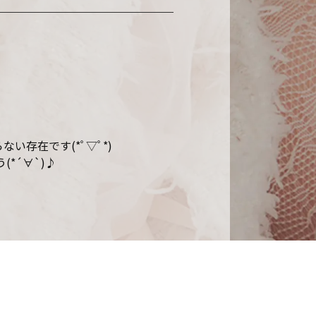
存在です(*ﾟ▽ﾟ*)
*´∀`)♪