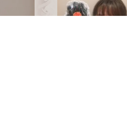
ea 三国店
その他
新商品
2021.08.08
岡山県の板野姉妹！！