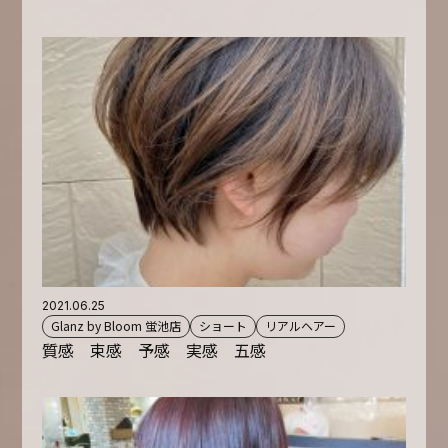
2021.06.25
Glanz by Bloom 蛍池店
ショート
リアルヘアー
質感 束感 予感 実感 五感