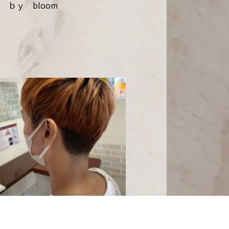
Z ｂｙ bloom
plus 石橋店
ショート
02