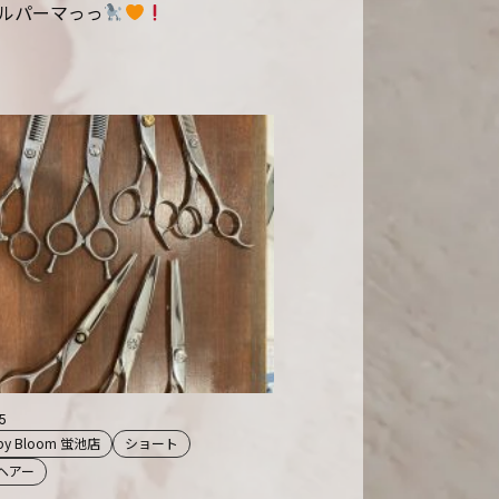
ルパーマっっ
05
 by Bloom 蛍池店
ショート
ヘアー