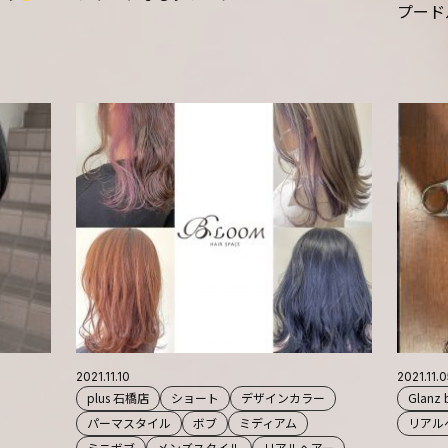
プード
2021.11.10
2021.11.
plus 石橋店
ショート
デザインカラー
Glanz
パーマスタイル
ボブ
ミディアム
リアル
ミニボブ
メンズスタイル
リアルヘアー