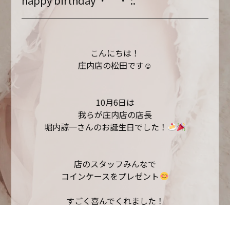
happy birthday*･゜ﾟ･*:.
こんにちは！
庄内店の松田です
☺︎
10
月
6
日は
我らが庄内店の店長
堀内諒一さんのお誕生日でした！
店のスタッフみんなで
コインケースをプレゼント
すごく喜んでくれました！
素敵な
1
年になりますように〜
★*
･゜