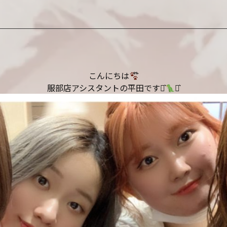
こんにちは
服部店アシスタントの平田です⋆͛
⋆͛