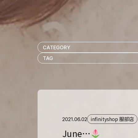
infinityshop 服部店
2021.06.02
June…