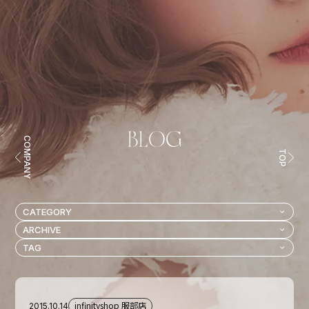
COMPANY
TOP
infinityshop 服部店
2015.10.14