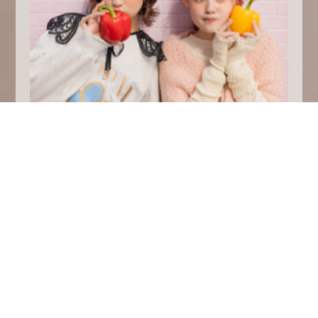
infinityshop 服部店
セット、アレンジスタイル
2024.01.18
ヘアアレンジ…‪‪‪‪❤︎‬゛