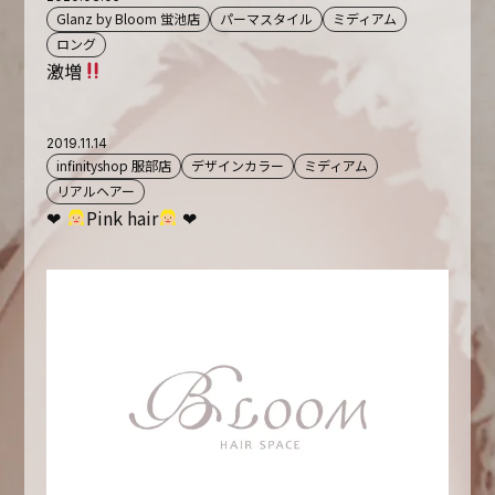
Glanz by Bloom 蛍池店
パーマスタイル
ミディアム
ロング
激増
2019.11.14
infinityshop 服部店
デザインカラー
ミディアム
リアルヘアー
❤︎
Pink hair
❤︎