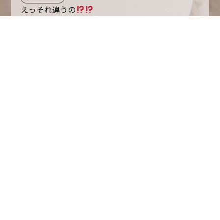
えっそれ違うの
2019.08.24
Glanz by Bloom 蛍池店
パーマスタイル
ミディアム
リアルヘアー
ドーバー海峡じゃねぇ
2019.08.09
Glanz by Bloom 蛍池店
パーマスタイル
ミディアム
リアルヘアー
なんでも波には乗ったほうがええ。
2019.07.24
Glanz by Bloom 蛍池店
パーマスタイル
ミディアム
ポコポコサマー